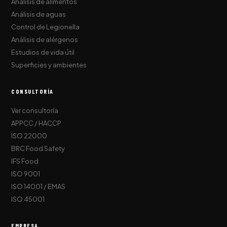
Análisis de alimentos
Análisis de aguas
Control de Legionella
Análisis de alérgenos
Estudios de vida útil
Superficies y ambientes
CONSULTORÍA
Ver consultoría
APPCC / HACCP
ISO 22000
BRC Food Safety
IFS Food
ISO 9001
ISO 14001 / EMAS
ISO 45001
EMPRESA